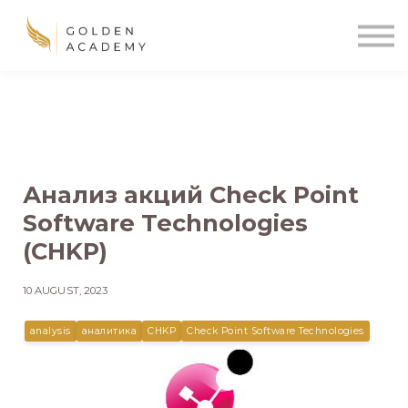
Blog
Sign In
Sign Up
🌍
Анализ акций Check Point
Software Technologies
(CHKP)
10 AUGUST, 2023
analysis
аналитика
CHKP
Check Point Software Technologies