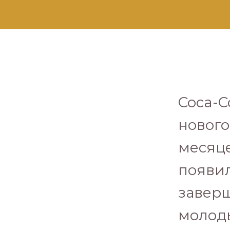
Coca-C
нового
месяце
появил
завер
молоды