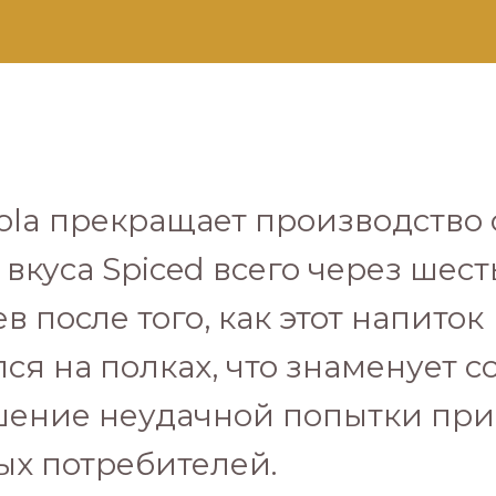
ola прекращает производство 
 вкуса Spiced всего через шест
в после того, как этот напиток
ся на полках, что знаменует с
шение неудачной попытки при
х потребителей.