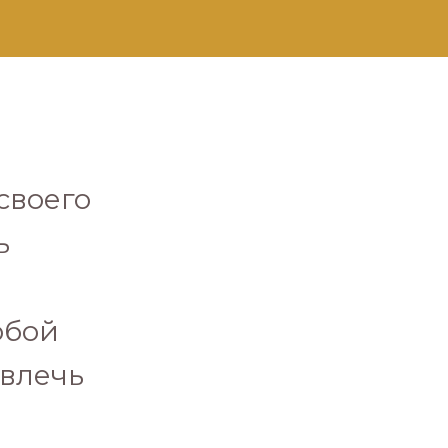
своего
ь
обой
влечь