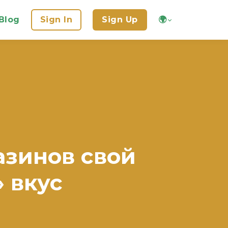
Blog
Sign In
Sign Up
🌍
азинов свой
 вкус