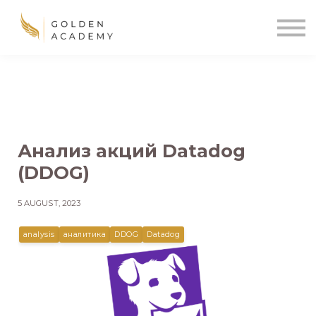
Blog
Sign In
Sign Up
🌍
Анализ акций Datadog
(DDOG)
5 AUGUST, 2023
analysis
аналитика
DDOG
Datadog