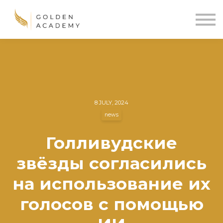
Blog
Sign In
Sign Up
🌍
8 JULY, 2024
news
Голливудские
звёзды согласились
на использование их
голосов с помощью