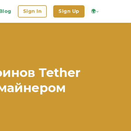
Blog
Sign In
Sign Up
🌍
инов Tether
 майнером