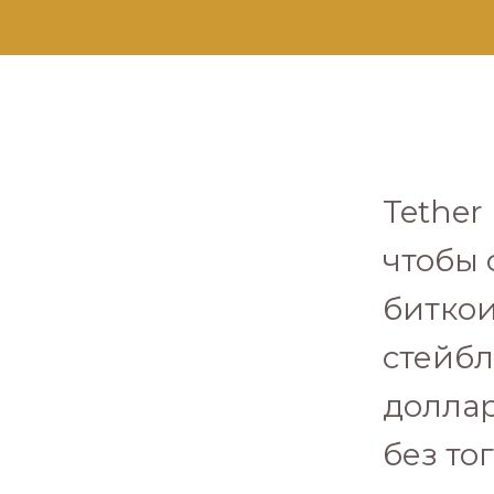
Tether
чтобы 
биткои
стейбл
доллар
без то