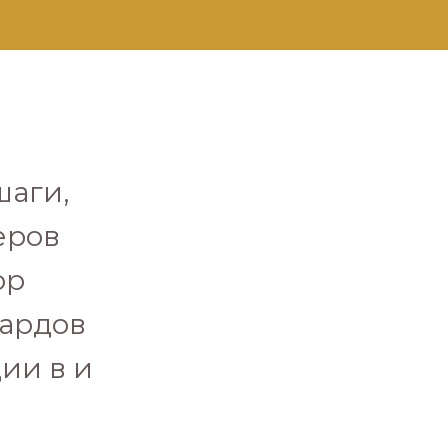
шаги,
еров
ор
иардов
ии в и
.