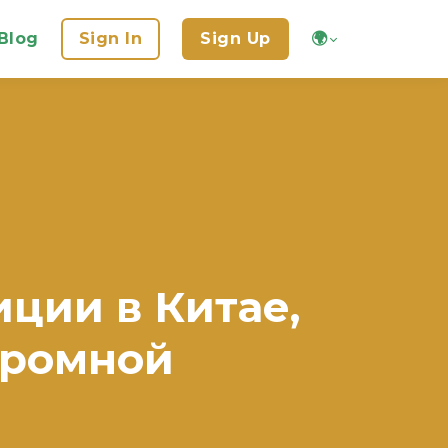
Blog
Sign In
Sign Up
🌍
иции в Китае,
громной