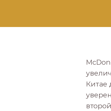
McDona
увелич
Китае 
уверен
второ