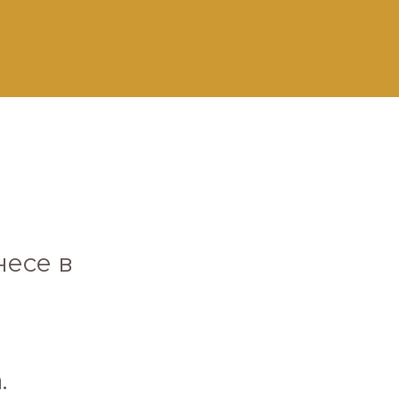
несе в
о
.