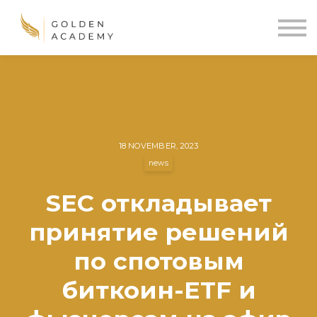
Blog
Sign In
Sign Up
🌍
18 NOVEMBER, 2023
news
SEC откладывает
принятие решений
по спотовым
биткоин-ETF и