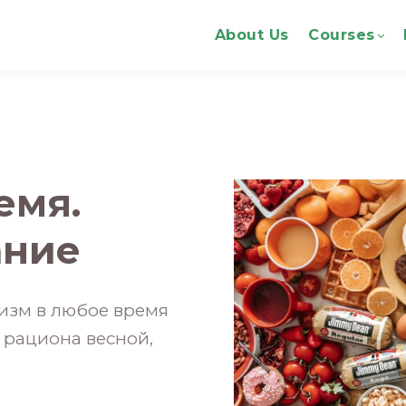
About Us
Courses
емя.
ание
анизм в любое время
в рациона весной,