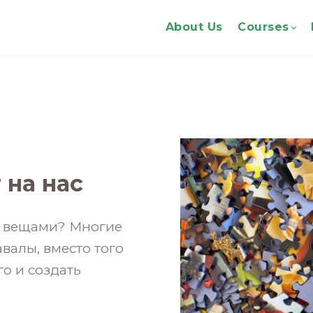
About Us
Courses
 на нас
 с вещами? Многие
валы, вместо того
го и создать