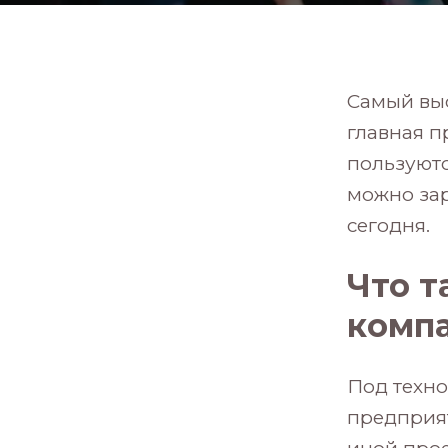
Самый выс
главная п
пользуют
можно за
сегодня.
Что т
комп
Под техн
предприят