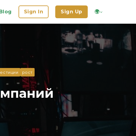
Blog
Sign In
Sign Up
🌍
вестиции
рост
омпаний