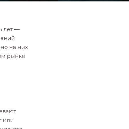
ь лет —
паний
но на них
ом рынке
евают
т или