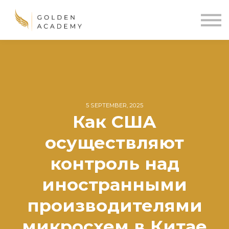
Blog
Sign In
Sign Up
🌍
5 SEPTEMBER, 2025
Как США
осуществляют
контроль над
иностранными
производителями
микросхем в Китае