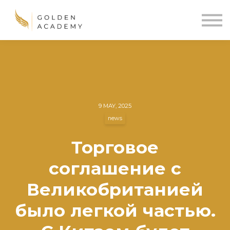
Blog
Sign In
Sign Up
🌍
9 MAY, 2025
news
Торговое
соглашение с
Великобританией
было легкой частью.