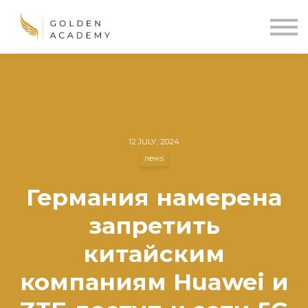
Blog
Sign In
Sign Up
🌍
12 JULY, 2024
news
Германия намерена
запретить
китайским
компаниям Huawei и