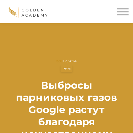
Blog
Sign In
Sign Up
🌍
5 JULY, 2024
news
Выбросы
парниковых газов
Google растут
благодаря