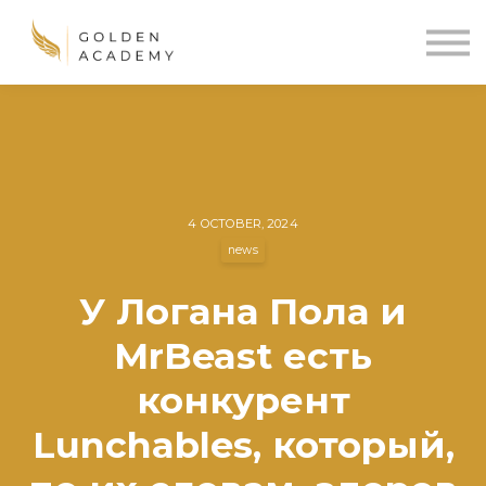
Blog
Sign In
Sign Up
🌍
4 OCTOBER, 2024
news
У Логана Пола и
MrBeast есть
конкурент
Lunchables, который,