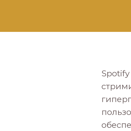
Spotif
стрими
гипер
пользо
обесп