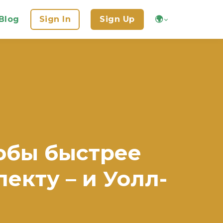
Blog
Sign In
Sign Up
🌍
тобы быстрее
екту – и Уолл-