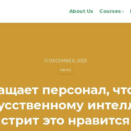
About Us
Courses
11 DECEMBER, 2023
news
ращает персонал, ч
усственному интелл
стрит это нравится