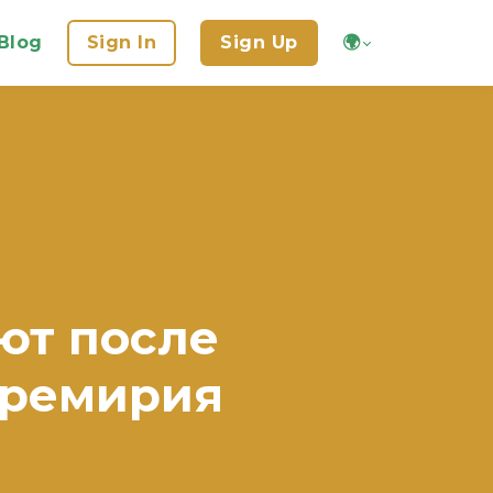
Blog
Sign In
Sign Up
🌍
ют после
еремирия