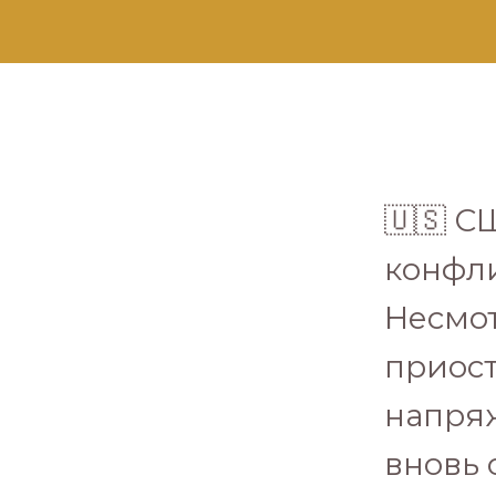
🇺🇸 С
конфли
Несмо
приост
напря
вновь 