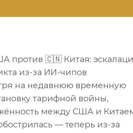
ША против 🇨🇳 Китая: эскалац
кта из-за ИИ-чипов
тря на недавнюю временную
ановку тарифной войны,
жённость между США и Китае
обострилась — теперь из-за