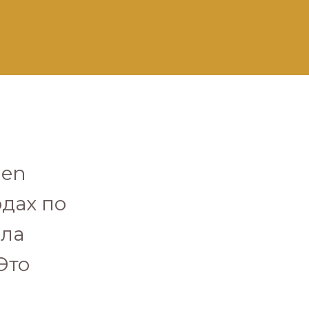
gen
одах по
ила
Это