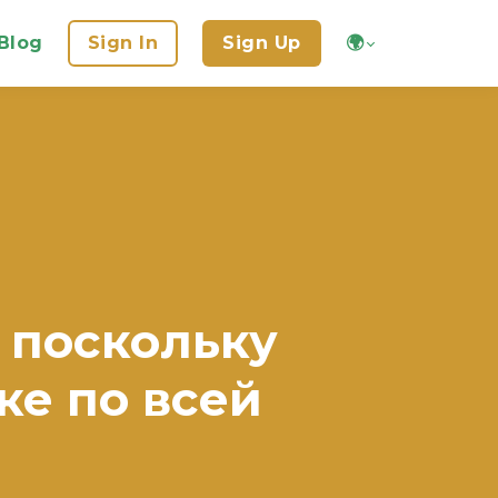
Blog
Sign In
Sign Up
🌍
 поскольку
ке по всей