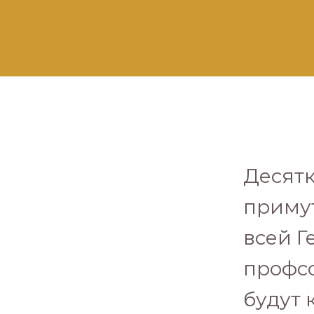
Десятк
примут
всей Г
профсо
будут 